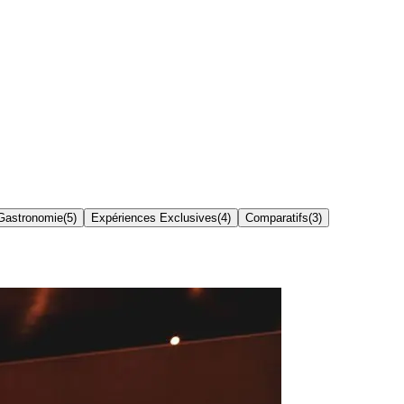
Gastronomie
(
5
)
Expériences Exclusives
(
4
)
Comparatifs
(
3
)