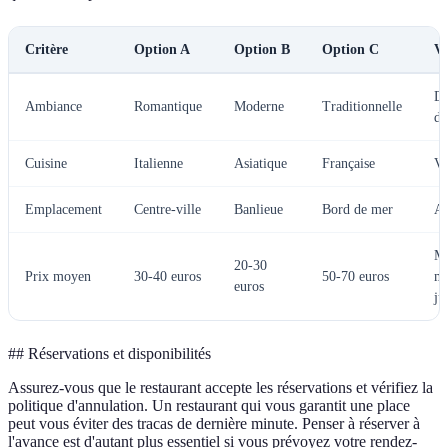
Critère
Option A
Option B
Option C
Ve
D
Ambiance
Romantique
Moderne
Traditionnelle
de
Cuisine
Italienne
Asiatique
Française
Va
Emplacement
Centre-ville
Banlieue
Bord de mer
Ac
M
20-30
Prix moyen
30-40 euros
50-70 euros
ma
euros
ju
## Réservations et disponibilités
Assurez-vous que le restaurant accepte les réservations et vérifiez la
politique d'annulation. Un restaurant qui vous garantit une place
peut vous éviter des tracas de dernière minute. Penser à réserver à
l'avance est d'autant plus essentiel si vous prévoyez votre rendez-