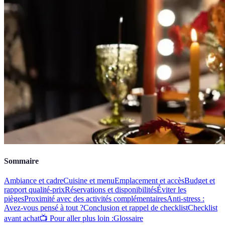
Sommaire
Ambiance et cadre
Cuisine et menu
Emplacement et accès
Budget et
rapport qualité-prix
Réservations et disponibilités
Éviter les
pièges
Proximité avec des activités complémentaires
Anti-stress :
Avez-vous pensé à tout ?
Conclusion et rappel de checklist
Checklist
avant achat
📺 Pour aller plus loin :
Glossaire