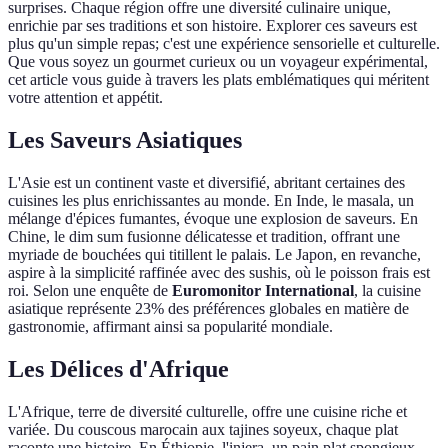
surprises. Chaque région offre une diversité culinaire unique,
enrichie par ses traditions et son histoire. Explorer ces saveurs est
plus qu'un simple repas; c'est une expérience sensorielle et culturelle.
Que vous soyez un gourmet curieux ou un voyageur expérimental,
cet article vous guide à travers les plats emblématiques qui méritent
votre attention et appétit.
Les Saveurs Asiatiques
L'Asie est un continent vaste et diversifié, abritant certaines des
cuisines les plus enrichissantes au monde. En Inde, le masala, un
mélange d'épices fumantes, évoque une explosion de saveurs. En
Chine, le dim sum fusionne délicatesse et tradition, offrant une
myriade de bouchées qui titillent le palais. Le Japon, en revanche,
aspire à la simplicité raffinée avec des sushis, où le poisson frais est
roi. Selon une enquête de
Euromonitor International
, la cuisine
asiatique représente 23% des préférences globales en matière de
gastronomie, affirmant ainsi sa popularité mondiale.
Les Délices d'Afrique
L'Afrique, terre de diversité culturelle, offre une cuisine riche et
variée. Du couscous marocain aux tajines soyeux, chaque plat
raconte une histoire. En Éthiopie, l'injera, un pain plat spongieux,