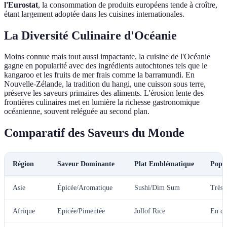
l'Eurostat
, la consommation de produits européens tende à croître,
étant largement adoptée dans les cuisines internationales.
La Diversité Culinaire d'Océanie
Moins connue mais tout aussi impactante, la cuisine de l'Océanie
gagne en popularité avec des ingrédients autochtones tels que le
kangaroo et les fruits de mer frais comme la barramundi. En
Nouvelle-Zélande, la tradition du hangi, une cuisson sous terre,
préserve les saveurs primaires des aliments. L'érosion lente des
frontières culinaires met en lumière la richesse gastronomique
océanienne, souvent reléguée au second plan.
Comparatif des Saveurs du Monde
Région
Saveur Dominante
Plat Emblématique
Popul
Asie
Épicée/Aromatique
Sushi/Dim Sum
Très 
Afrique
Epicée/Pimentée
Jollof Rice
En cr