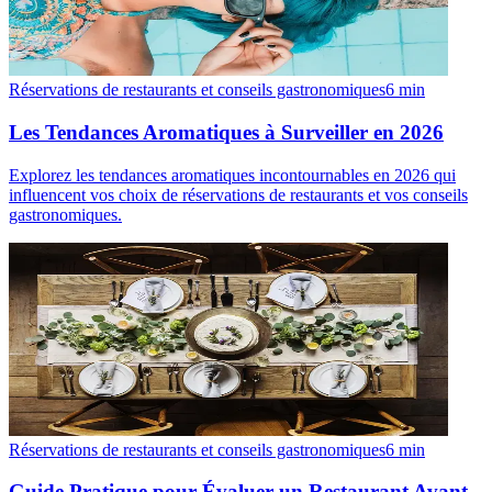
Réservations de restaurants et conseils gastronomiques
6
min
Les Tendances Aromatiques à Surveiller en 2026
Explorez les tendances aromatiques incontournables en 2026 qui
influencent vos choix de réservations de restaurants et vos conseils
gastronomiques.
Réservations de restaurants et conseils gastronomiques
6
min
Guide Pratique pour Évaluer un Restaurant Avant