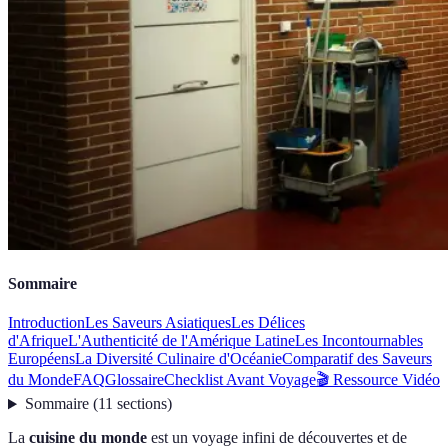
Sommaire
Introduction
Les Saveurs Asiatiques
Les Délices
d'Afrique
L'Authenticité de l'Amérique Latine
Les Incontournables
Européens
La Diversité Culinaire d'Océanie
Comparatif des Saveurs
du Monde
FAQ
Glossaire
Checklist Avant Voyage
🎬 Ressource Vidéo
Sommaire
(
11
sections
)
La
cuisine du monde
est un voyage infini de découvertes et de