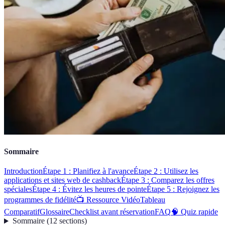
Sommaire
Introduction
Étape 1 : Planifiez à l'avance
Étape 2 : Utilisez les
applications et sites web de cashback
Étape 3 : Comparez les offres
spéciales
Étape 4 : Évitez les heures de pointe
Étape 5 : Rejoignez les
programmes de fidélité
📺 Ressource Vidéo
Tableau
Comparatif
Glossaire
Checklist avant réservation
FAQ
🧠 Quiz rapide
Sommaire
(
12
sections
)