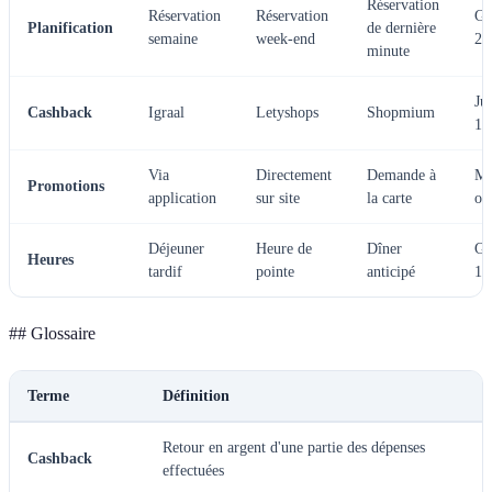
Réservation
Réservation
Réservation
Ga
Planification
de dernière
semaine
week-end
20
minute
Ju
Cashback
Igraal
Letyshops
Shopmium
1
Via
Directement
Demande à
Ma
Promotions
application
sur site
la carte
of
Déjeuner
Heure de
Dîner
Ga
Heures
tardif
pointe
anticipé
1
## Glossaire
Terme
Définition
Retour en argent d'une partie des dépenses
Cashback
effectuées