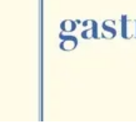
Réserve Ta Table
Réservations
Gastronomie
Tendances
Avis Expert
Technologie
Réserve Ta Table