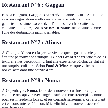
Restaurant N°6 : Gaggan
Basé à Bangkok,
Gaggan Anand
révolutionne la cuisine asiatique
avec ses dégustations multi-sensorielles. Ce restaurant, avant-
gardiste dans l'âme, excelle dans l'art de subvertir les attentes
culinaires. En 2026,
Asia's 50 Best Restaurants
le salue comme
l'une des destinations incontournables.
Restaurant N°7 : Alinea
À Chicago,
Alinea
est la preuve vivante que la gastronomie peut
être une performance artistique. Le chef
Grant Achatz
joue avec les
textures et les perceptions, créant une expérience où chaque plat est
une surprise culinaire. Selon
Food & Wine
, chaque visite est "un
nouvel acte dans une oeuvre d'art".
Restaurant N°8 : Noma
À Copenhague,
Noma
, icône de la nouvelle cuisine nordique,
continue de captiver avec l'ingéniosité de
René Redzepi
. Connue
pour ses ingrédients locaux et ses concepts saisonniers, ce restaurant
est en constante redéfinition.
Michelin
lui a de nouveau accordé
trois étoiles en 2026.