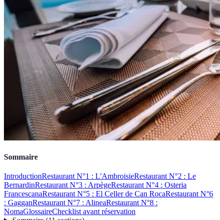
Sommaire
Introduction
Restaurant N°1 : L'Ambroisie
Restaurant N°2 : Le
Bernardin
Restaurant N°3 : Arpège
Restaurant N°4 : Osteria
Francescana
Restaurant N°5 : El Celler de Can Roca
Restaurant N°6
: Gaggan
Restaurant N°7 : Alinea
Restaurant N°8 :
Noma
Glossaire
Checklist avant réservation