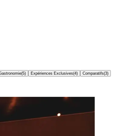
Gastronomie
(
5
)
Expériences Exclusives
(
4
)
Comparatifs
(
3
)